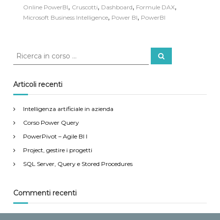
,
,
,
,
Online PowerBI
Cruscotti
Dashboard
Formule DAX
,
,
Microsoft Business Intelligence
Power BI
PowerBI
C
C
e
e
r
r
c
a
c
Articoli recenti
a
:
Intelligenza artificiale in azienda
Corso Power Query
PowerPivot – Agile BI I
Project, gestire i progetti
SQL Server, Query e Stored Procedures
Commenti recenti