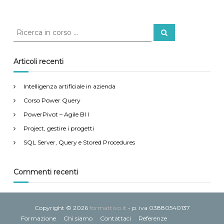
C
C
e
e
r
r
c
a
c
Articoli recenti
a
:
Intelligenza artificiale in azienda
Corso Power Query
PowerPivot – Agile BI I
Project, gestire i progetti
SQL Server, Query e Stored Procedures
Commenti recenti
Copyright © 2026
formattivo.it
- p. iva 03880540137
Formazione
Chi siamo
Contattaci
Referenze