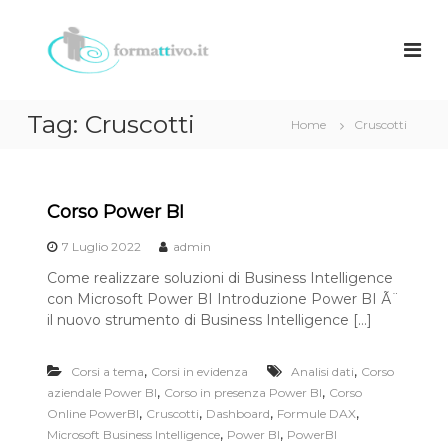
S
a
f
F
o
l
o
r
t
r
m
a
m
a
a
Tag:
Cruscotti
z
a
Home
Cruscotti
l
i
t
c
o
t
n
o
e
n
i
Corso Power BI
e
t
v
c
e
o
o
7 Luglio 2022
admin
n
n
.
Come realizzare soluzioni di Business Intelligence
u
s
i
con Microsoft Power BI Introduzione Power BI Ã¨
u
t
t
l
il nuovo strumento di Business Intelligence […]
o
e
n
,
,
z
Corsi a tema
Corsi in evidenza
Analisi dati
Corso
a
,
,
aziendale Power BI
Corso in presenza Power BI
Corso
,
,
,
,
Online PowerBI
Cruscotti
Dashboard
Formule DAX
,
,
Microsoft Business Intelligence
Power BI
PowerBI